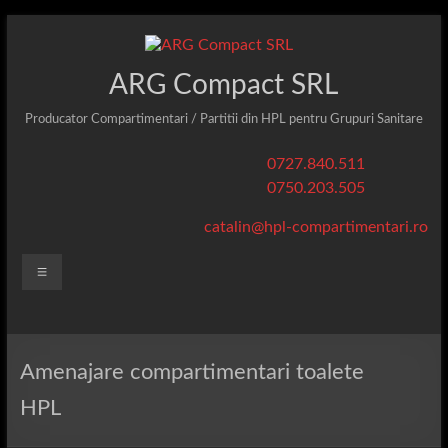
Skip
to
content
ARG Compact SRL
Producator Compartimentari / Partitii din HPL pentru Grupuri Sanitare
0727.840.511
0750.203.505
catalin@hpl-compartimentari.ro
Menu
Amenajare compartimentari toalete
HPL