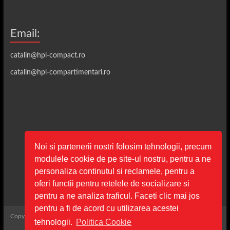
Email:
catalin@hpl-compact.ro
catalin@hpl-compartimentari.ro
Noi si partenerii nostri folosim tehnologii, precum
modulele cookie de pe site-ul nostru, pentru a ne
personaliza continutul si reclamele, pentru a
oferi functii pentru retelele de socializare si
pentru a ne analiza traficul. Faceti clic mai jos
pentru a fi de acord cu utilizarea acestei
Copyright © 2026
ARG Compact SRL
. All rights reserved. Theme
Spacious
by
tehnologii.
Politica Cookie
ThemeGrill. Powered by:
WordPress
.